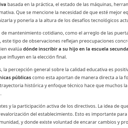
iva
basada en la práctica, el estado de las máquinas, herra
ormativa. Que se mencione la necesidad de que esté mejor equ
arla y ponerla a la altura de los desafíos tecnológicos act
 de mantenimiento cotidiano, como el arreglo de las puert
este tipo de observaciones reflejan preocupaciones concret
uien evalúa
dónde inscribir a su hijo en la escuela secund
ue influyen en la elección final.
s, la percepción general sobre la calidad educativa es posit
nicas públicas
como esta aportan de manera directa a la f
 trayectoria histórica y enfoque técnico hace que muchos la
.
tes y la participación activa de los directivos. La idea de
valorización del establecimiento. Esto es importante para la
munidad, y donde existe voluntad de encarar cambios y proy