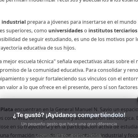
 industrial
prepara a jóvenes para insertarse en el mundo 
eles superiores, como
universidades
o
institutos terciarios
ibilidad de seguir estudiando, es uno de los motivos por l
rayectoria educativa de sus hijos.
a mejor escuela técnica" señala expectativas altas sobre el 
mpromiso de la comunidad educativa. Para consolidar y renova
pamiento y seguir fortaleciendo sus vínculos con el entorn
tan valor a lo que ofrece en el presente, pero sí son factore
 Plata
encuentran en la General Manuel N. Savio un espacio do
¿Te gustó? ¡Ayúdanos compartiéndolo!
 concretas de mejora edilicia y actualización tecnológica.
Un pequeño gesto que hace una gran diferencia
se en su trayectoria y en la participación activa de estudia
una formación secundaria con orientación industrial y foco 