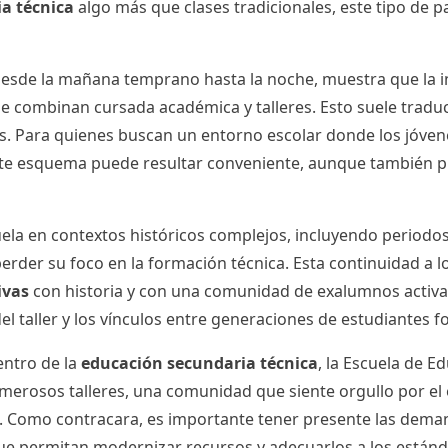
a técnica
algo más que clases tradicionales, este tipo de pa
desde la mañana temprano hasta la noche, muestra que la in
 combinan cursada académica y talleres. Esto suele traducir
s. Para quienes buscan un entorno escolar donde los jóven
te esquema puede resultar conveniente, aunque también pl
ela en contextos históricos complejos, incluyendo periodos
 perder su foco en la formación técnica. Esta continuidad a 
ivas
con historia y con una comunidad de exalumnos activa. 
 del taller y los vínculos entre generaciones de estudiantes 
entro de la
educación secundaria técnica
, la Escuela de E
umerosos talleres, una comunidad que siente orgullo por el
al. Como contracara, es importante tener presente las dema
que permitan modernizar recursos y adecuarlos a los están